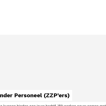
der Personeel (ZZP’ers)
 kunnen bieden aan jouw bedrijf. Wij werken nauw samen met zel