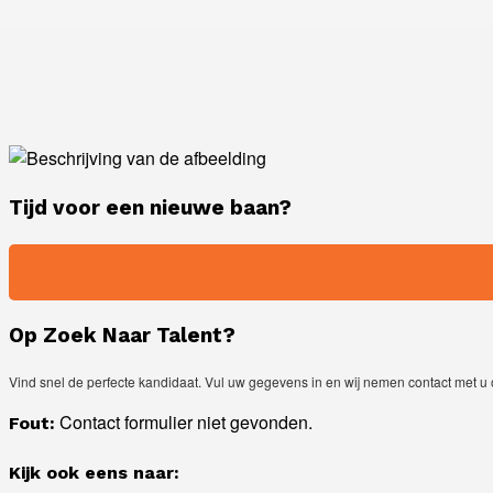
Ik ben een werkneme
Schrijf je in en vind de baan die bij je
Tijd voor een nieuwe baan?
Op Zoek Naar Talent?
Vind snel de perfecte kandidaat. Vul uw gegevens in en wij nemen contact met u 
Contact formulier niet gevonden.
Fout:
Kijk ook eens naar: