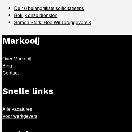
De 10 belangrijkste sollicitatietips
Bekijk onze diensten
Samen Sterk: Hoe Wij Teruggeven! 3
Markooij
Over Markooij
Blog
Contact
Snelle links
Alle vacatures
Voor werkgevers