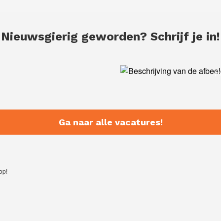
Nieuwsgierig geworden? Schrijf je in!
r
P
 past
Ga naar alle vacatures!
op!