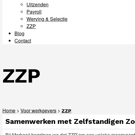
Uitzenden
Payroll
Werving & Selectie
ZZP
Blog
Contact
Menu
ZZP
Home
>
Voor werkgevers
>
ZZP
Samenwerken met Zelfstandigen Zon
Bij Markooij begrijpen we dat ZZP’ers een unieke meerwaarde