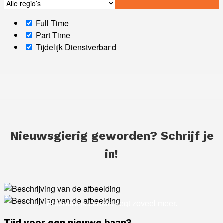
Full Time
Part Time
Tijdelijk Dienstverband
Nieuwsgierig geworden? Schrijf je
in!
Ik ben werkgever
Ik ben een werknemer
Persoonlijk contact zegt zoveel meer.
Schrijf je in en vind de baan die bij je past
Laten we een afspraak maken
Tijd voor een nieuwe baan?