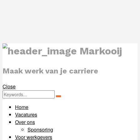
Markooij
Maak werk van je carriere
Close
Zoeken
Zoeken
for:
Home
Vacatures
Over ons
Sponsoring
Voor werkgevers