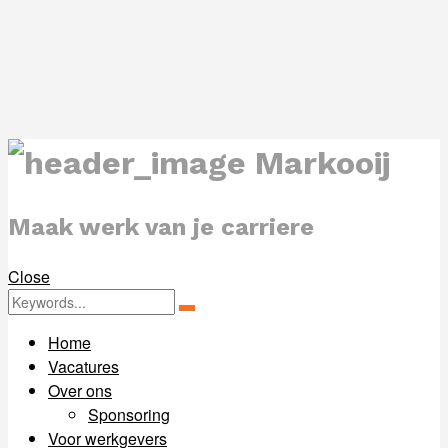
Markooij
Maak werk van je carriere
Close
Zoeken
Zoeken
for:
Home
Vacatures
Over ons
Sponsoring
Voor werkgevers