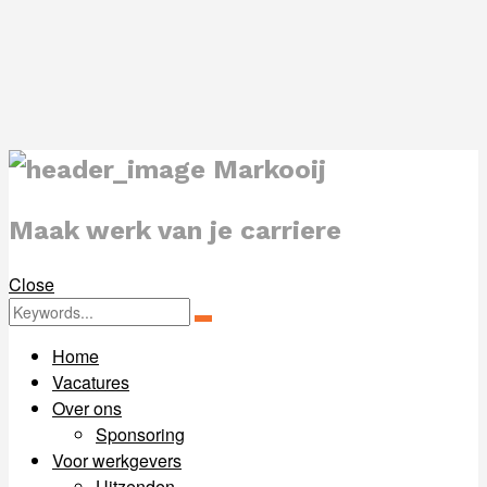
Markooij
Maak werk van je carriere
Close
Zoeken
Zoeken
for:
Home
Vacatures
Over ons
Sponsoring
Voor werkgevers
Uitzenden